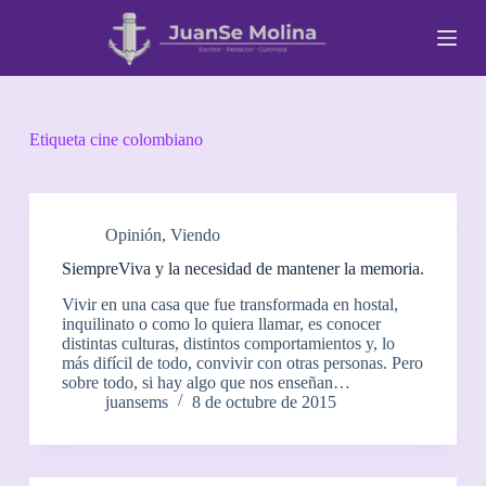
S
a
l
t
a
r
a
Etiqueta
cine colombiano
l
c
o
n
t
Opinión
,
Viendo
e
SiempreViva y la necesidad de mantener la memoria.
n
i
Vivir en una casa que fue transformada en hostal,
d
inquilinato o como lo quiera llamar, es conocer
o
distintas culturas, distintos comportamientos y, lo
más difícil de todo, convivir con otras personas. Pero
sobre todo, si hay algo que nos enseñan…
juansems
8 de octubre de 2015