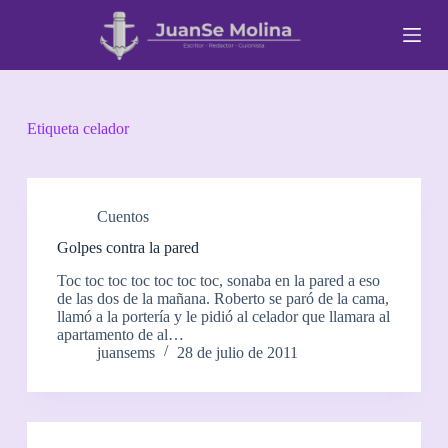
S
a
l
t
a
r
a
Etiqueta
celador
l
c
o
n
t
Cuentos
e
Golpes contra la pared
n
i
Toc toc toc toc toc toc toc, sonaba en la pared a eso
d
de las dos de la mañana. Roberto se paró de la cama,
o
llamó a la portería y le pidió al celador que llamara al
apartamento de al…
juansems
28 de julio de 2011