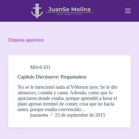
S
a
l
t
a
r
a
Etiqueta
aparicion
l
c
o
n
t
Móvil 431
e
Capítulo Diecinueve: Preguntadera
n
i
No se le mencionó nada al Yéferson ayer. Se le dio
d
almuerzo, comida y cama. Además, como que lo
o
ajuiciaron donde estaba, porque aprendió a lavar el
plato apenas terminó de comer, cosa que no hacía
antes, porque estaba convencido…
juansems
23 de septiembre de 2015