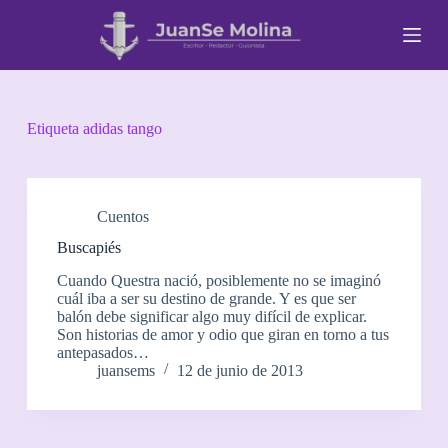
S
a
l
t
a
r
a
Etiqueta
adidas tango
l
c
o
n
t
Cuentos
e
Buscapiés
n
i
Cuando Questra nació, posiblemente no se imaginó
d
cuál iba a ser su destino de grande. Y es que ser
o
balón debe significar algo muy difícil de explicar.
Son historias de amor y odio que giran en torno a tus
antepasados…
juansems
12 de junio de 2013