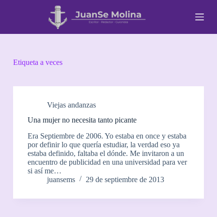
S
a
l
t
a
r
a
Etiqueta
a veces
l
c
o
n
t
Viejas andanzas
e
Una mujer no necesita tanto picante
n
i
Era Septiembre de 2006. Yo estaba en once y estaba
d
por definir lo que quería estudiar, la verdad eso ya
o
estaba definido, faltaba el dónde. Me invitaron a un
encuentro de publicidad en una universidad para ver
si así me…
juansems
29 de septiembre de 2013