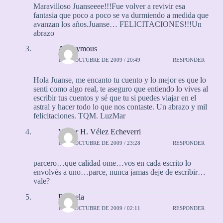
Maravilloso Juanseeee!!!Fue volver a revivir esa
fantasia que poco a poco se va durmiendo a medida que
avanzan los años.Juanse… FELICITACIONES!!!Un
abrazo
Anonymous
16 DE OCTUBRE DE 2009 / 20:49
RESPONDER
Hola Juanse, me encanto tu cuento y lo mejor es que lo
senti como algo real, te aseguro que entiendo lo vives al
escribir tus cuentos y sé que tu si puedes viajar en el
astral y hacer todo lo que nos contaste. Un abrazo y mil
felicitaciones. TQM. LuzMar
Víctor H. Vélez Echeverri
16 DE OCTUBRE DE 2009 / 23:28
RESPONDER
parcero…que calidad ome…vos en cada escrito lo
envolvés a uno…parce, nunca jamas deje de escribir…
vale?
Rayuela
17 DE OCTUBRE DE 2009 / 02:11
RESPONDER