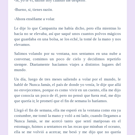
-Si, yo te vi, saliste hoy cuando me desperté.
-Bueno, si, tienes razón.
-Ahora enséñame a volar.
Le dije lo que Campanita me había dicho, pero ella mientras lo
hacía no se elevaba, así que saqué unos cuantos polvos mágicos
que guardaba en una bolsa, se los eché, la tomé de la mano y nos
elevamos.
Salimos volando por su ventana, nos sentamos en una nube a
conversar, comimos un poco de cielo y decidimos repetirlo
siempre. Diariamente hacíamos viajes a distintos lugares del
mundo.
Un día, luego de tres meses saliendo a volar por el mundo, le
hablé de Nunca Jamás, el país de donde yo venía, le dije que allá
no envejecemos, porque es como vivir en un cuento, ella me dijo
que conocía un poco de él, pero no pensó que fuera real, me dijo
que quería ir, le prometí que el fin de semana lo haríamos.
Llegó el fin de semana, ella me esperó en la ventana como era ya
costumbre, me tomó la mano y voló a mi lado, cuando llegamos a
Nunca Jamás, se me acercó tanto que sentí mariposas en el
estomago, fuimos a sentarnos en las rocas que miraban el oceano,
ella se me volvió a acercar, me besó y me dijo que no quería