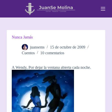
S
a
l
t
a
r
a
l
Nunca Jamás
c
o
juansems
15 de octubre de 2009
n
Cuentos
10 comentarios
t
e
n
A Wendy, Por dejar la ventana abierta cada noche.
i
d
o