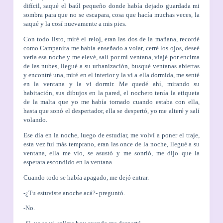
difícil, saqué el baúl pequeño donde había dejado guardada mi
sombra para que no se escapara, cosa que hacía muchas veces, la
saqué y la cosí nuevamente a mis pies.
Con todo listo, miré el reloj, eran las dos de la mañana, recordé
como Campanita me había enseñado a volar, cerré los ojos, deseé
verla esa noche y me elevé, salí por mi ventana, viajé por encima
de las nubes, llegué a su urbanización, busqué ventanas abiertas
y encontré una, miré en el interior y la vi a ella dormida, me senté
en la ventana y la vi dormir. Me quedé ahí, mirando su
habitación, sus dibujos en la pared, el nochero tenía la etiqueta
de la malta que yo me había tomado cuando estaba con ella,
hasta que sonó el despertador, ella se despertó, yo me alteré y salí
volando.
Ese día en la noche, luego de estudiar, me volví a poner el traje,
esta vez fui más temprano, eran las once de la noche, llegué a su
ventana, ella me vio, se asustó y me sonrió, me dijo que la
esperara escondido en la ventana.
Cuando todo se había apagado, me dejó entrar.
-¿Tu estuviste anoche acá?- preguntó.
-No.