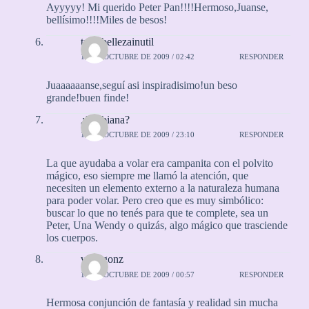
Ayyyyy! Mi querido Peter Pan!!!!Hermoso,Juanse,
bellísimo!!!!Miles de besos!
tantabellezainutil
17 DE OCTUBRE DE 2009 / 02:42
RESPONDER
Juaaaaaanse,seguí asi inspiradisimo!un beso
grande!buen finde!
¿Lesbiana?
17 DE OCTUBRE DE 2009 / 23:10
RESPONDER
La que ayudaba a volar era campanita con el polvito
mágico, eso siempre me llamó la atención, que
necesiten un elemento externo a la naturaleza humana
para poder volar. Pero creo que es muy simbólico:
buscar lo que no tenés para que te complete, sea un
Peter, Una Wendy o quizás, algo mágico que trasciende
los cuerpos.
vico gonz
18 DE OCTUBRE DE 2009 / 00:57
RESPONDER
Hermosa conjunción de fantasía y realidad sin mucha