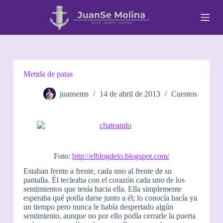
S
a
l
t
a
r
a
l
Metida de patas
c
o
juansems
14 de abril de 2013
Cuentos
n
t
e
n
i
d
o
Foto:
http://elblogdelo.blogspot.com/
Estaban frente a frente, cada uno al frente de su
pantalla. Él tecleaba con el corazón cada uno de los
sentimientos que tenía hacia ella. Ella simplemente
esperaba qué podía darse junto a él; lo conocía hacía ya
un tiempo pero nunca le había despertado algún
sentimiento, aunque no por ello podía cerrarle la puerta