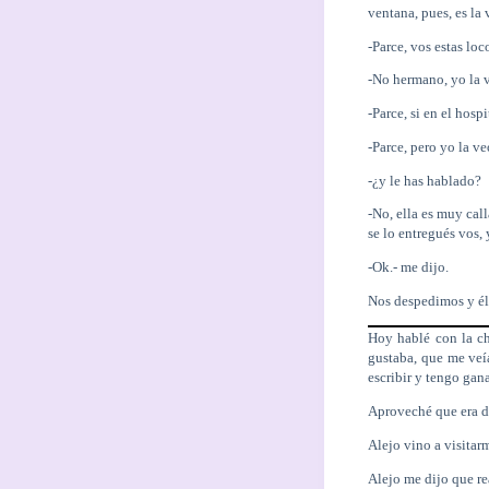
ventana, pues, es la
-Parce, vos estas loco
-No hermano, yo la v
-Parce, si en el hosp
-Parce, pero yo la ve
-¿y le has hablado?
-No, ella es muy call
se lo entregués vos, 
-Ok.- me dijo.
Nos despedimos y él 
Hoy hablé con la ch
gustaba, que me veí
escribir y tengo gan
Aproveché que era dí
Alejo vino a visitarm
Alejo me dijo que re