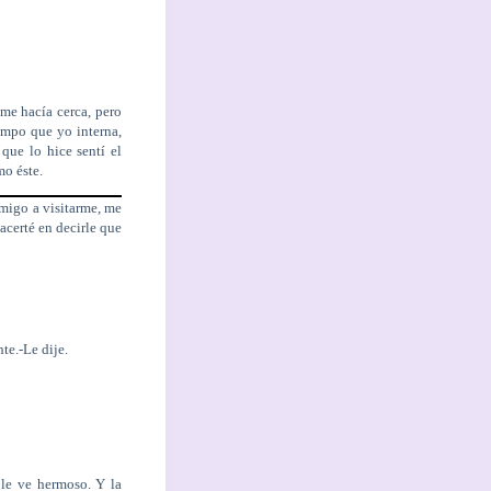
 me hacía cerca, pero
empo que yo interna,
que lo hice sentí el
mo éste.
amigo a visitarme, me
acerté en decirle que
te.-Le dije.
e le ve hermoso. Y la