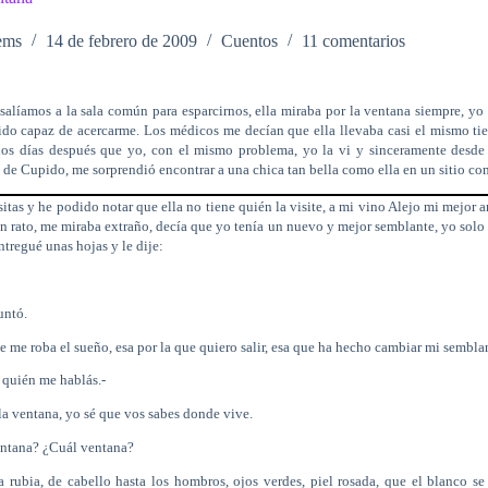
ems
14 de febrero de 2009
Cuentos
11 comentarios
alíamos a la sala común para esparcirnos, ella miraba por la ventana siempre, yo
sido capaz de acercarme. Los médicos me decían que ella llevaba casi el mismo ti
os días después que yo, con el mismo problema, yo la vi y sinceramente desde 
de Cupido, me sorprendió encontrar a una chica tan bella como ella en un sitio co
isitas y he podido notar que ella no tiene quién la visite, a mi vino Alejo mi mejor 
 rato, me miraba extraño, decía que yo tenía un nuevo y mejor semblante, yo solo 
ntregué unas hojas y le dije:
untó.
ue me roba el sueño, esa por la que quiero salir, esa que ha hecho cambiar mi semblan
e quién me hablás.-
a ventana, yo sé que vos sabes donde vive.
ventana? ¿Cuál ventana?
sa rubia, de cabello hasta los hombros, ojos verdes, piel rosada, que el blanco s