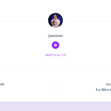
juansems
ARTÍCULOS: 379
OR
SI
La chica d