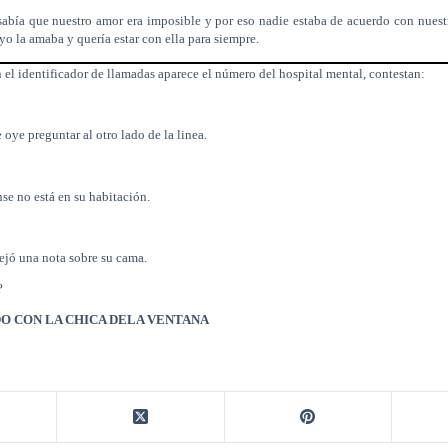
sabía que nuestro amor era imposible y por eso nadie estaba de acuerdo con nuest
o la amaba y quería estar con ella para siempre.
n el identificador de llamadas aparece el número del hospital mental, contestan:
 oye preguntar al otro lado de la linea.
se no está en su habitación.
dejó una nota sobre su cama.
?
DO CON
LA CHICA
DE
LA VENTANA