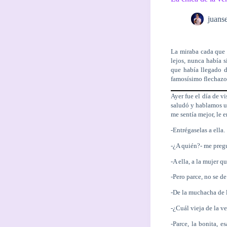
juans
La miraba cada que s
lejos, nunca había 
que había llegado d
famosísimo flechazo 
Ayer fue el día de v
saludó y hablamos un
me sentía mejor, le e
-Entrégaselas a ella.
-¿A quién?- me preg
-A ella, a la mujer q
-Pero parce, no se d
-De la muchacha de l
-¿Cuál vieja de la 
-Parce, la bonita, e