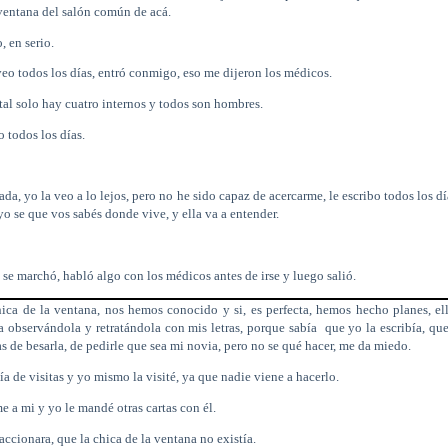
 ventana del salón común de acá.
, en serio.
eo todos los días, entró conmigo, eso me dijeron los médicos.
ital solo hay cuatro internos y todos son hombres.
o todos los días.
ada, yo la veo a lo lejos, pero no he sido capaz de acercarme, le escribo todos los d
yo se que vos sabés donde vive, y ella va a entender.
se marchó, habló algo con los médicos antes de irse y luego salió.
ica de la ventana, nos hemos conocido y si, es perfecta, hemos hecho planes, el
a observándola y retratándola con mis letras, porque sabía
que yo la escribía, qu
as de besarla, de pedirle que sea mi novia, pero no se qué hacer, me da miedo.
a de visitas y yo mismo la visité, ya que nadie viene a hacerlo.
e a mi y yo le mandé otras cartas con él.
accionara, que la chica de la ventana no existía.