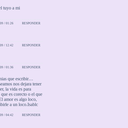
l tuyo a mi
9 / 01:26
RESPONDER
9 / 12:42
RESPONDER
9 / 01:36
RESPONDER
enias que escribir…
eseamos nos dejara tener
r, la vida es para
 que es corecto o el que
.El amor es algo loco,
birle a un loco.Isablc
9 / 04:42
RESPONDER