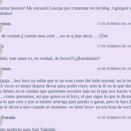
ena historia! Me encantó.Gracias por comentar en mi blog. Agregaré e
Saludos!
ymous
17 DE FEBRERO DE 200
 de verdad q`cuento mas cool …no se q mas decir… :)Tati
la
17 DE FEBRERO DE 200
hhh, este amor es, en verdad, de locos!!!¡¡Buenísimo!!
ymous
18 DE FEBRERO DE 200
ajajaja…hey loco ya sabia que tu no eras como del todo normal, no lo t
. A veces es mejor dejarse llevar para poder creer, solo la fé en lo que d
es firmes en el camino que queremos recorrer más no el que nos hacen ve
a…como queramos, asi que quien es el loco, el que sigue lo que le dicen
l a lo que cree y por si mismo arriesga para perder o ganar, pero lo hace
go le dicen a uno cuando se enamora «te tiene loco» ya era hora de escri
 Estrada
18 DE FEBRERO DE 200
nto perfecto para San Valentín.