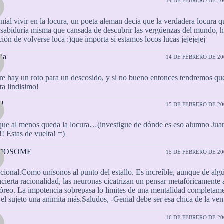
a
14 DE FEBRERO DE 200
nial vivir en la locura, un poeta aleman decia que la verdadera locura q
 sabiduría misma que cansada de descubrir las vergüenzas del mundo, h
ción de volverse loca :)que importa si estamos locos lucas jejejejej
ja
14 DE FEBRERO DE 200
e hay un roto para un descosido, y si no bueno entonces tendremos q
a lindisimo!
!
15 DE FEBRERO DE 200
que al menos queda la locura…(investigue de dónde es eso alumno Juans
!!! Estas de vuelta! =)
MOSOME
15 DE FEBRERO DE 200
cional.Como unísonos al punto del estallo. Es increíble, aunque de al
cierta racionalidad, las neuronas cicatrizan un pensar metafóricamente 
óreo. La impotencia sobrepasa lo limites de una mentalidad completamen
 el sujeto una animita más.Saludos, -Genial debe ser esa chica de la ven
16 DE FEBRERO DE 200