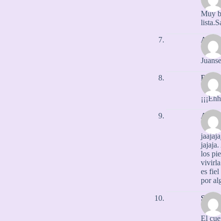
Muy bu
lista.
Anon
Juanse
Rolalo
¡¡¡Ehh
Anon
jaajaj
jajaja
los pi
vivirl
es fie
por al
Selene
El cue