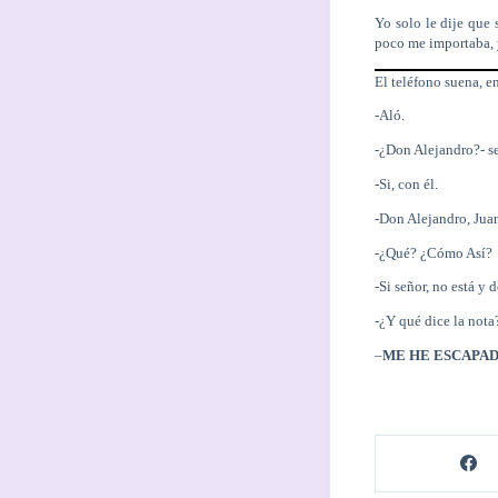
Yo solo le dije que 
poco me importaba, y
El teléfono suena, e
-Aló.
-¿Don Alejandro?- se
-Si, con él.
-Don Alejandro, Juan
-¿Qué? ¿Cómo Así?
-Si señor, no está y 
-¿Y qué dice la nota
–
ME HE ESCAPA