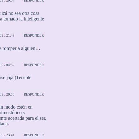
9 / 20:37
RESPONDER
uizá no sea otra cosa
a tomado la inteligente
9 / 21:49
RESPONDER
ue romper a alguien…
9 / 04:32
RESPONDER
e jajaj)Terrible
9 / 20:58
RESPONDER
gún modo estén en
atmosférico y
te acertada para el ser,
tana-
9 / 23:41
RESPONDER