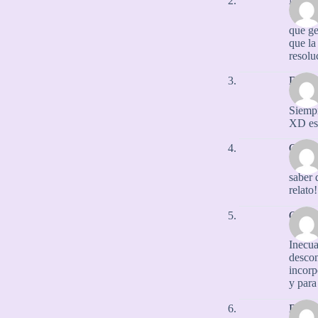
Natali
que ge
que la
resolu
Diaran
Siempr
XD est
CeLeS
saber 
relato
CRO
Inecua
descon
incorp
y para
Dr. J