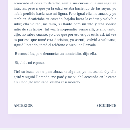
acariciaba el costado derecho, sentía sus curvas, que aún seguían
intactas, pese a que ya la edad estaba haciendo de las suyas, yo
había perdido hacía rato mi figura. Pero igual ella me amaba y yo
tambien. Acariciaba su costado, bajaba hasta la cadera y volvía a
subir, ella volteó, me miró, su llanto paró un rato y una sonrisa
salió de sus labios. Tal vez le sorprendió verme alli, te amo tanto,
dijo, no sabes cuanto, yo creo que por eso es que estás asi, tal vez
es por eso que tomé esta decisión, yo asentí, volvió a voltearse,
siguió llorando, tomó el teléfono e hizo una llamada.
-Buenos días, para denunciar un homicidio.-dijo ella.
-Si, el de mi esposo.
Tiró su brazo como para abrazar a alguien, yo me asombré y ella
gritó y siguió llorando, me paré y me vi ahí, acostado en la cama
a su lado, no respiraba, estaba casi morado.
ANTERIOR
SIGUIENTE