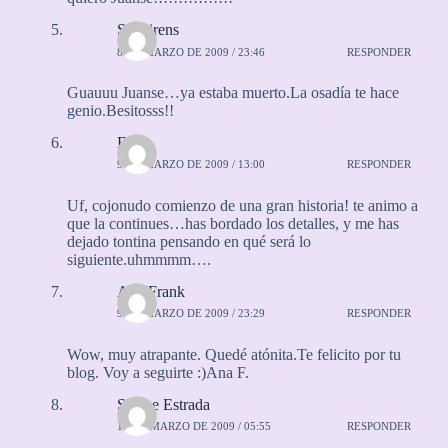
SeaSirens
8 DE MARZO DE 2009 / 23:46
RESPONDER
Guauuu Juanse…ya estaba muerto.La osadía te hace
genio.Besitosss!!
Elisa
9 DE MARZO DE 2009 / 13:00
RESPONDER
Uf, cojonudo comienzo de una gran historia! te animo a
que la continues…has bordado los detalles, y me has
dejado tontina pensando en qué será lo
siguiente.uhmmmm….
Ana Frank
9 DE MARZO DE 2009 / 23:29
RESPONDER
Wow, muy atrapante. Quedé atónita.Te felicito por tu
blog. Voy a seguirte :)Ana F.
Selene Estrada
10 DE MARZO DE 2009 / 05:55
RESPONDER