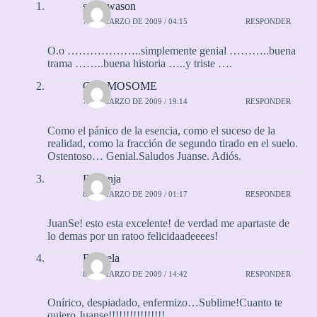
superwason
7 DE MARZO DE 2009 / 04:15
RESPONDER
O.o ………………..simplemente genial ………..buena
trama ……..buena historia …..y triste ….
CROMOSOME
7 DE MARZO DE 2009 / 19:14
RESPONDER
Como el pánico de la esencia, como el suceso de la
realidad, como la fracción de segundo tirado en el suelo.
Ostentoso… Genial.Saludos Juanse. Adiós.
Diaranja
8 DE MARZO DE 2009 / 01:17
RESPONDER
JuanSe! esto esta excelente! de verdad me apartaste de
lo demas por un ratoo felicidaadeeees!
Rayuela
8 DE MARZO DE 2009 / 14:42
RESPONDER
Onírico, despiadado, enfermizo…Sublime!Cuanto te
quiero Juanse!!!!!!!!!!!!!!!!