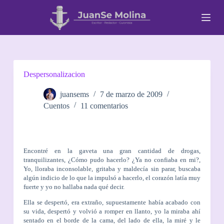
S
a
l
t
a
r
a
l
Despersonalizacion
c
o
juansems
7 de marzo de 2009
n
Cuentos
11 comentarios
t
e
n
i
d
Encontré en la gaveta una gran cantidad de drogas,
o
tranquilizantes, ¿Cómo pudo hacerlo? ¿Ya no confiaba en mi?,
Yo, lloraba inconsolable, gritaba y maldecía sin parar, buscaba
algún indicio de lo que la impulsó a hacerlo, el corazón latía muy
fuerte y yo no hallaba nada qué decir.
Ella se despertó, era extraño, supuestamente había acabado con
su vida, despertó y volvió a romper en llanto, yo la miraba ahí
sentado en el borde de la cama, del lado de ella, la miré y le