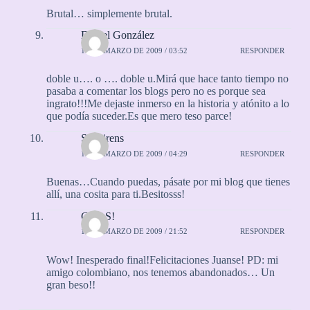
Brutal… simplemente brutal.
Daniel González
11 DE MARZO DE 2009 / 03:52
RESPONDER
doble u…. o …. doble u.Mirá que hace tanto tiempo no
pasaba a comentar los blogs pero no es porque sea
ingrato!!!Me dejaste inmerso en la historia y atónito a lo
que podía suceder.Es que mero teso parce!
SeaSirens
12 DE MARZO DE 2009 / 04:29
RESPONDER
Buenas…Cuando puedas, pásate por mi blog que tienes
allí, una cosita para ti.Besitosss!
CeLeS!
16 DE MARZO DE 2009 / 21:52
RESPONDER
Wow! Inesperado final!Felicitaciones Juanse! PD: mi
amigo colombiano, nos tenemos abandonados… Un
gran beso!!