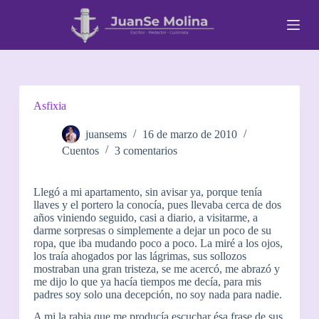
S
a
l
t
a
r
a
l
Asfixia
c
o
juansems
16 de marzo de 2010
n
Cuentos
3 comentarios
t
e
n
Llegó a mi apartamento, sin avisar ya, porque tenía
i
llaves y el portero la conocía, pues llevaba cerca de dos
d
años viniendo seguido, casi a diario, a visitarme, a
o
darme sorpresas o simplemente a dejar un poco de su
ropa, que iba mudando poco a poco. La miré a los ojos,
los traía ahogados por las lágrimas, sus sollozos
mostraban una gran tristeza, se me acercó, me abrazó y
me dijo lo que ya hacía tiempos me decía, para mis
padres soy solo una decepción, no soy nada para nadie.
A mi la rabia que me producía escuchar ésa frase de sus