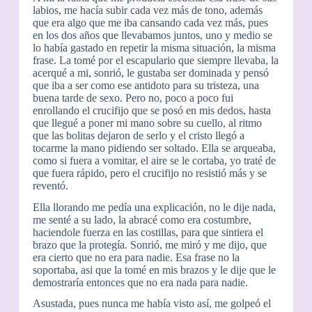
labios, me hacía subir cada vez más de tono, además
que era algo que me iba cansando cada vez más, pues
en los dos años que llevabamos juntos, uno y medio se
lo había gastado en repetir la misma situación, la misma
frase. La tomé por el escapulario que siempre llevaba, la
acerqué a mi, sonrió, le gustaba ser dominada y pensó
que iba a ser como ese antidoto para su tristeza, una
buena tarde de sexo. Pero no, poco a poco fui
enrollando el crucifijo que se posó en mis dedos, hasta
que llegué a poner mi mano sobre su cuello, al ritmo
que las bolitas dejaron de serlo y el cristo llegó a
tocarme la mano pidiendo ser soltado. Ella se arqueaba,
como si fuera a vomitar, el aire se le cortaba, yo traté de
que fuera rápido, pero el crucifijo no resistió más y se
reventó.
Ella llorando me pedía una explicación, no le dije nada,
me senté a su lado, la abracé como era costumbre,
haciendole fuerza en las costillas, para que sintiera el
brazo que la protegía. Sonrió, me miró y me dijo, que
era cierto que no era para nadie. Esa frase no la
soportaba, asi que la tomé en mis brazos y le dije que le
demostraría entonces que no era nada para nadie.
Asustada, pues nunca me había visto así, me golpeó el