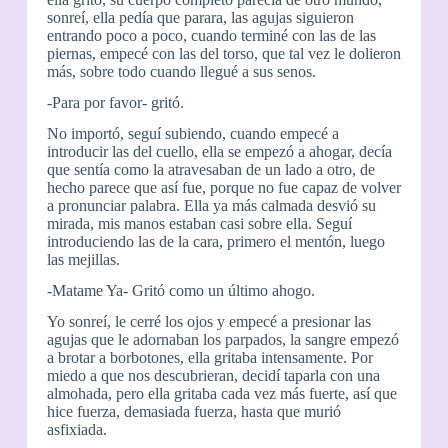
sonreí, ella pedía que parara, las agujas siguieron
entrando poco a poco, cuando terminé con las de las
piernas, empecé con las del torso, que tal vez le dolieron
más, sobre todo cuando llegué a sus senos.
-Para por favor- gritó.
No importó, seguí subiendo, cuando empecé a
introducir las del cuello, ella se empezó a ahogar, decía
que sentía como la atravesaban de un lado a otro, de
hecho parece que así fue, porque no fue capaz de volver
a pronunciar palabra. Ella ya más calmada desvió su
mirada, mis manos estaban casi sobre ella. Seguí
introduciendo las de la cara, primero el mentón, luego
las mejillas.
-Matame Ya- Gritó como un último ahogo.
Yo sonreí, le cerré los ojos y empecé a presionar las
agujas que le adornaban los parpados, la sangre empezó
a brotar a borbotones, ella gritaba intensamente. Por
miedo a que nos descubrieran, decidí taparla con una
almohada, pero ella gritaba cada vez más fuerte, así que
hice fuerza, demasiada fuerza, hasta que murió
asfixiada.