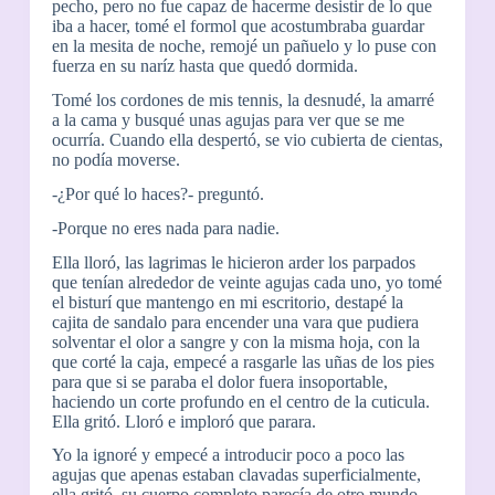
pecho, pero no fue capaz de hacerme desistir de lo que
iba a hacer, tomé el formol que acostumbraba guardar
en la mesita de noche, remojé un pañuelo y lo puse con
fuerza en su naríz hasta que quedó dormida.
Tomé los cordones de mis tennis, la desnudé, la amarré
a la cama y busqué unas agujas para ver que se me
ocurría. Cuando ella despertó, se vio cubierta de cientas,
no podía moverse.
-¿Por qué lo haces?- preguntó.
-Porque no eres nada para nadie.
Ella lloró, las lagrimas le hicieron arder los parpados
que tenían alrededor de veinte agujas cada uno, yo tomé
el bisturí que mantengo en mi escritorio, destapé la
cajita de sandalo para encender una vara que pudiera
solventar el olor a sangre y con la misma hoja, con la
que corté la caja, empecé a rasgarle las uñas de los pies
para que si se paraba el dolor fuera insoportable,
haciendo un corte profundo en el centro de la cuticula.
Ella gritó. Lloró e imploró que parara.
Yo la ignoré y empecé a introducir poco a poco las
agujas que apenas estaban clavadas superficialmente,
ella gritó, su cuerpo completo parecía de otro mundo,