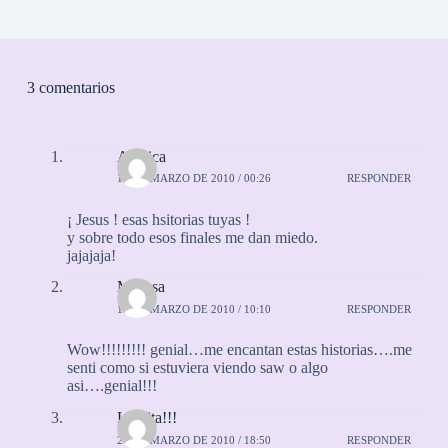
3 comentarios
Agelica
16 DE MARZO DE 2010 / 00:26
RESPONDER
¡ Jesus ! esas hsitorias tuyas !
y sobre todo esos finales me dan miedo.
jajajaja!
Melissa
16 DE MARZO DE 2010 / 10:10
RESPONDER
Wow!!!!!!!!! genial…me encantan estas historias….me
senti como si estuviera viendo saw o algo
asi….genial!!!
Laurita!!!
26 DE MARZO DE 2010 / 18:50
RESPONDER