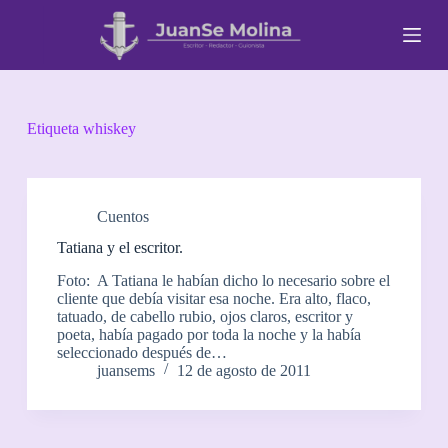
S
a
l
t
a
r
a
Etiqueta
whiskey
l
c
o
n
t
Cuentos
e
Tatiana y el escritor.
n
i
Foto: A Tatiana le habían dicho lo necesario sobre el
d
cliente que debía visitar esa noche. Era alto, flaco,
o
tatuado, de cabello rubio, ojos claros, escritor y
poeta, había pagado por toda la noche y la había
seleccionado después de…
juansems
12 de agosto de 2011