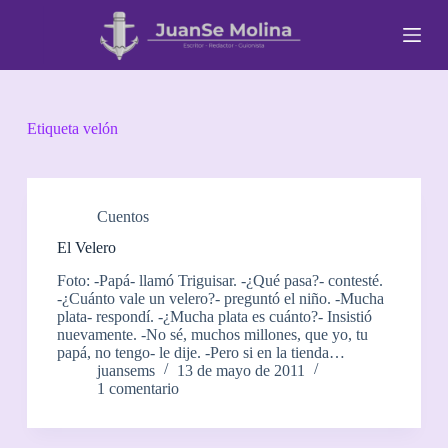
S
a
l
t
a
r
a
Etiqueta
velón
l
c
o
n
t
Cuentos
e
El Velero
n
i
Foto: -Papá- llamó Triguisar. -¿Qué pasa?- contesté.
d
-¿Cuánto vale un velero?- preguntó el niño. -Mucha
o
plata- respondí. -¿Mucha plata es cuánto?- Insistió
nuevamente. -No sé, muchos millones, que yo, tu
papá, no tengo- le dije. -Pero si en la tienda…
juansems
13 de mayo de 2011
1 comentario