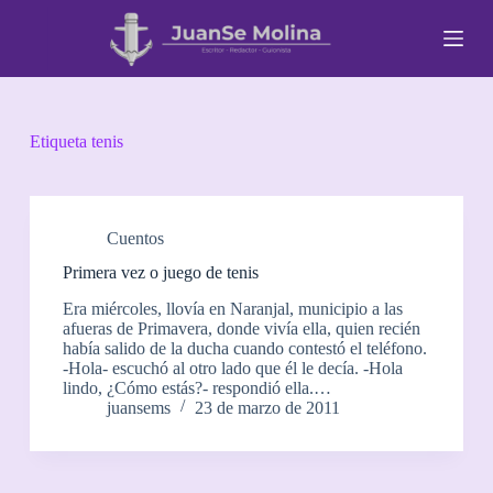
S
a
l
t
a
r
a
Etiqueta
tenis
l
c
o
n
t
Cuentos
e
Primera vez o juego de tenis
n
i
Era miércoles, llovía en Naranjal, municipio a las
d
afueras de Primavera, donde vivía ella, quien recién
o
había salido de la ducha cuando contestó el teléfono.
-Hola- escuchó al otro lado que él le decía. -Hola
lindo, ¿Cómo estás?- respondió ella.…
juansems
23 de marzo de 2011