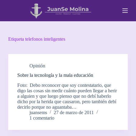
S
a
l
t
a
r
a
Etiqueta
telefonos inteligentes
l
c
o
n
t
Opinión
e
Sobre la tecnología y la mala educación
n
i
Foto: Debo reconocer que soy contestatario, que
d
digo las cosas sin medir cuánto pueden llegar a herir
o
a alguien y que luego pienso que no debí haberlo
dicho por la herida que causaron, pero también debí
decirlo porque no aguantaba…
juansems
27 de marzo de 2011
1 comentario