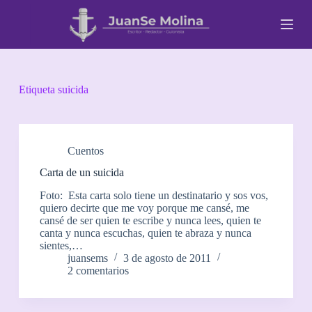
S
a
l
t
a
r
a
Etiqueta
suicida
l
c
o
n
t
Cuentos
e
Carta de un suicida
n
i
Foto: Esta carta solo tiene un destinatario y sos vos,
d
quiero decirte que me voy porque me cansé, me
o
cansé de ser quien te escribe y nunca lees, quien te
canta y nunca escuchas, quien te abraza y nunca
sientes,…
juansems
3 de agosto de 2011
2 comentarios