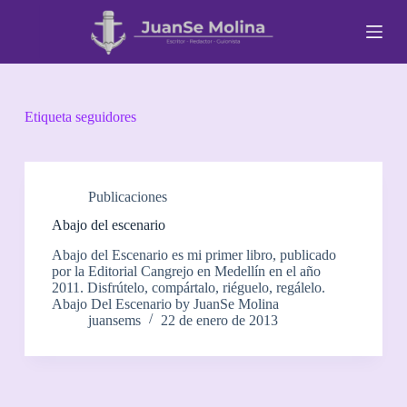
S
a
l
t
a
r
a
Etiqueta
seguidores
l
c
o
n
t
Publicaciones
e
Abajo del escenario
n
i
Abajo del Escenario es mi primer libro, publicado
d
por la Editorial Cangrejo en Medellín en el año
o
2011. Disfrútelo, compártalo, riéguelo, regálelo.
Abajo Del Escenario by JuanSe Molina
juansems
22 de enero de 2013