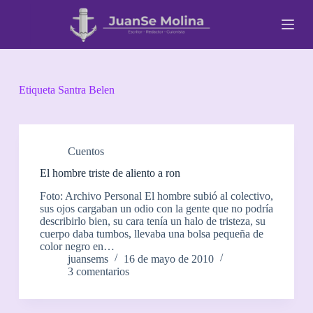
S
a
l
t
a
r
a
Etiqueta
Santra Belen
l
c
o
n
t
Cuentos
e
El hombre triste de aliento a ron
n
i
Foto: Archivo Personal El hombre subió al colectivo,
d
sus ojos cargaban un odio con la gente que no podría
o
describirlo bien, su cara tenía un halo de tristeza, su
cuerpo daba tumbos, llevaba una bolsa pequeña de
color negro en…
juansems
16 de mayo de 2010
3 comentarios