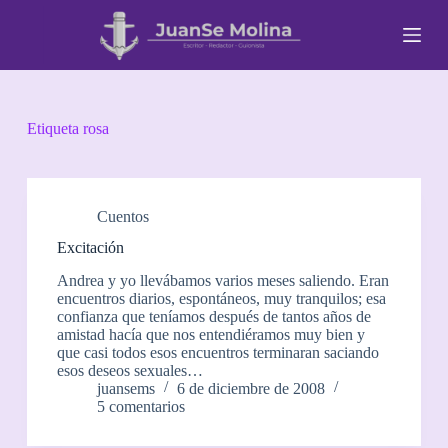
S
a
l
t
a
r
a
Etiqueta
rosa
l
c
o
n
t
Cuentos
e
Excitación
n
i
Andrea y yo llevábamos varios meses saliendo. Eran
d
encuentros diarios, espontáneos, muy tranquilos; esa
o
confianza que teníamos después de tantos años de
amistad hacía que nos entendiéramos muy bien y
que casi todos esos encuentros terminaran saciando
esos deseos sexuales…
juansems
6 de diciembre de 2008
5 comentarios