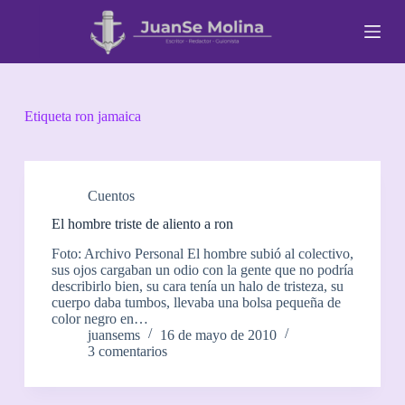
S
a
l
t
a
r
a
Etiqueta
ron jamaica
l
c
o
n
t
Cuentos
e
El hombre triste de aliento a ron
n
i
Foto: Archivo Personal El hombre subió al colectivo,
d
sus ojos cargaban un odio con la gente que no podría
o
describirlo bien, su cara tenía un halo de tristeza, su
cuerpo daba tumbos, llevaba una bolsa pequeña de
color negro en…
juansems
16 de mayo de 2010
3 comentarios