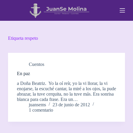
S
a
l
t
a
r
a
Etiqueta
respeto
l
c
o
n
t
Cuentos
e
En paz
n
i
a Doña Beatriz. Yo la oí reír, yo la vi llorar, la vi
d
enojarse, la escuché cantar, la miré a los ojos, la pude
o
abrazar, la tuve cerquita, no la tuve más. Era sonrisa
blanca para cada frase. Era un…
juansems
23 de junio de 2012
1 comentario