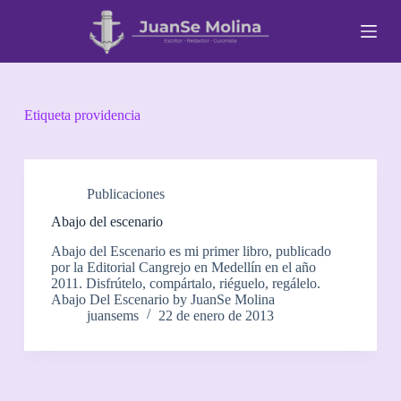
S
a
l
t
a
r
a
Etiqueta
providencia
l
c
o
n
t
Publicaciones
e
Abajo del escenario
n
i
Abajo del Escenario es mi primer libro, publicado
d
por la Editorial Cangrejo en Medellín en el año
o
2011. Disfrútelo, compártalo, riéguelo, regálelo.
Abajo Del Escenario by JuanSe Molina
juansems
22 de enero de 2013