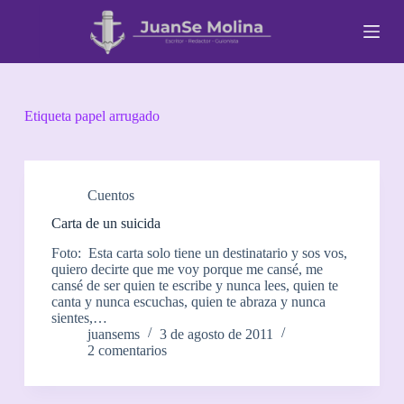
S
a
l
t
a
r
a
Etiqueta
papel arrugado
l
c
o
n
t
Cuentos
e
Carta de un suicida
n
i
Foto: Esta carta solo tiene un destinatario y sos vos,
d
quiero decirte que me voy porque me cansé, me
o
cansé de ser quien te escribe y nunca lees, quien te
canta y nunca escuchas, quien te abraza y nunca
sientes,…
juansems
3 de agosto de 2011
2 comentarios