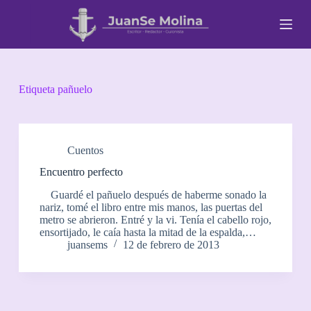
S
a
l
t
a
r
a
Etiqueta
pañuelo
l
c
o
n
t
Cuentos
e
Encuentro perfecto
n
i
Guardé el pañuelo después de haberme sonado la
d
nariz, tomé el libro entre mis manos, las puertas del
o
metro se abrieron. Entré y la vi. Tenía el cabello rojo,
ensortijado, le caía hasta la mitad de la espalda,…
juansems
12 de febrero de 2013