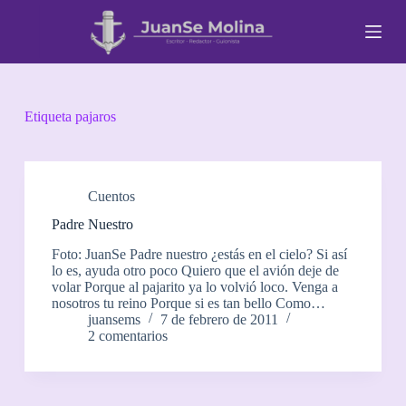
S
a
l
t
a
r
a
Etiqueta
pajaros
l
c
o
n
t
Cuentos
e
Padre Nuestro
n
i
Foto: JuanSe Padre nuestro ¿estás en el cielo? Si así
d
lo es, ayuda otro poco Quiero que el avión deje de
o
volar Porque al pajarito ya lo volvió loco. Venga a
nosotros tu reino Porque si es tan bello Como…
juansems
7 de febrero de 2011
2 comentarios