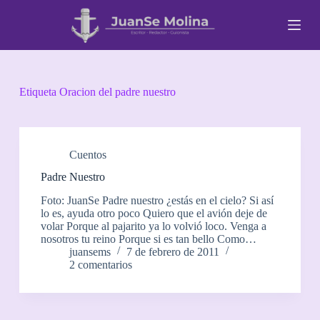
S
a
l
t
a
r
a
Etiqueta
Oracion del padre nuestro
l
c
o
n
t
Cuentos
e
Padre Nuestro
n
i
Foto: JuanSe Padre nuestro ¿estás en el cielo? Si así
d
lo es, ayuda otro poco Quiero que el avión deje de
o
volar Porque al pajarito ya lo volvió loco. Venga a
nosotros tu reino Porque si es tan bello Como…
juansems
7 de febrero de 2011
2 comentarios