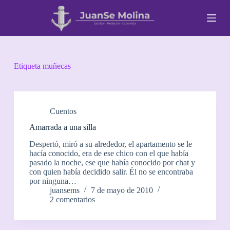
S
a
l
t
a
r
a
Etiqueta
muñecas
l
c
o
n
t
Cuentos
e
Amarrada a una silla
n
i
Despertó, miró a su alrededor, el apartamento se le
d
hacía conocido, era de ese chico con el que había
o
pasado la noche, ese que había conocido por chat y
con quien había decidido salir. Él no se encontraba
por ninguna…
juansems
7 de mayo de 2010
2 comentarios