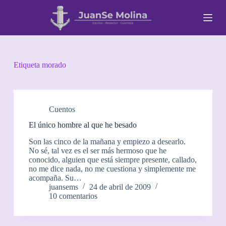
S
a
l
t
a
r
a
Etiqueta
morado
l
c
o
n
t
Cuentos
e
El único hombre al que he besado
n
i
Son las cinco de la mañana y empiezo a desearlo.
d
No sé, tal vez es el ser más hermoso que he
o
conocido, alguien que está siempre presente, callado,
no me dice nada, no me cuestiona y simplemente me
acompaña. Su…
juansems
24 de abril de 2009
10 comentarios