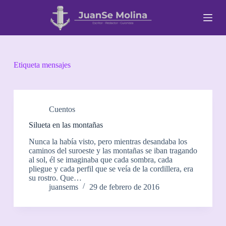
S
a
l
t
a
r
a
Etiqueta
mensajes
l
c
o
n
t
Cuentos
e
Silueta en las montañas
n
i
Nunca la había visto, pero mientras desandaba los
d
caminos del suroeste y las montañas se iban tragando
o
al sol, él se imaginaba que cada sombra, cada
pliegue y cada perfil que se veía de la cordillera, era
su rostro. Que…
juansems
29 de febrero de 2016