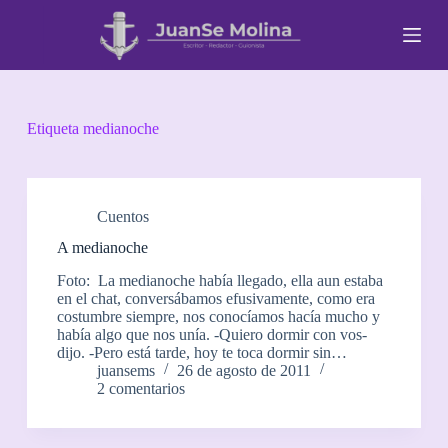
S
a
l
t
a
r
a
Etiqueta
medianoche
l
c
o
n
t
Cuentos
e
A medianoche
n
i
Foto: La medianoche había llegado, ella aun estaba
d
en el chat, conversábamos efusivamente, como era
o
costumbre siempre, nos conocíamos hacía mucho y
había algo que nos unía. -Quiero dormir con vos-
dijo. -Pero está tarde, hoy te toca dormir sin…
juansems
26 de agosto de 2011
2 comentarios