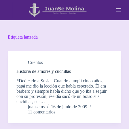
S
a
l
t
a
r
a
Etiqueta
lanzada
l
c
o
n
t
Cuentos
e
Historia de amores y cuchillas
n
i
*Dedicado a Susie Cuando cumplí cinco años,
d
papá me dio la lección que había esperado. Él era
o
barbero y siempre había dicho que yo iba a seguir
con su profesión, ése día sacó de un bolso sus
cuchillas, sus…
juansems
16 de junio de 2009
11 comentarios