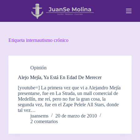
S
a
l
t
a
r
a
Etiqueta
internautismo crónico
l
c
o
n
t
Opinión
e
Alejo Mejía, Ya Está En Edad De Merecer
n
i
[youtube=] La primera vez que vi a Alejandro Mejía
d
presentarse, fue en La Strada, un mall comercial de
o
Medellín, me reí, pero no fue la gran cosa, la
segunda vez, fue en el Zape Pelele All Stars, donde
tal vez…
juansems
20 de marzo de 2010
2 comentarios