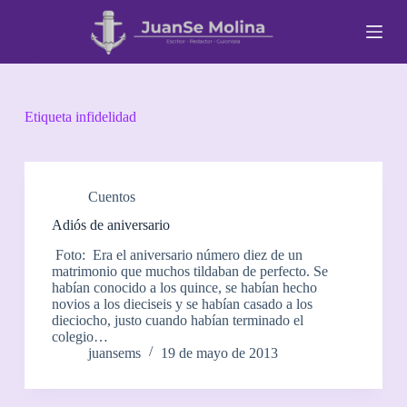
S
a
l
t
a
r
a
Etiqueta
infidelidad
l
c
o
n
t
Cuentos
e
Adiós de aniversario
n
i
Foto: Era el aniversario número diez de un
d
matrimonio que muchos tildaban de perfecto. Se
o
habían conocido a los quince, se habían hecho
novios a los dieciseis y se habían casado a los
dieciocho, justo cuando habían terminado el
colegio…
juansems
19 de mayo de 2013