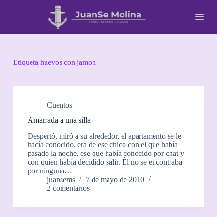
S
a
l
t
a
r
a
Etiqueta
huevos con jamon
l
c
o
n
t
Cuentos
e
Amarrada a una silla
n
i
Despertó, miró a su alrededor, el apartamento se le
d
hacía conocido, era de ese chico con el que había
o
pasado la noche, ese que había conocido por chat y
con quien había decidido salir. Él no se encontraba
por ninguna…
juansems
7 de mayo de 2010
2 comentarios