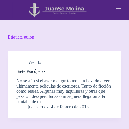
S
a
l
t
a
r
a
Etiqueta
guion
l
c
o
n
t
Viendo
e
Siete Psicópatas
n
i
No sé aún si el azar o el gusto me han llevado a ver
d
ultimamente películas de escritores. Tanto de ficción
o
como reales. Algunas muy taquilleras y otras que
pasaron desapercibidas o ni siquiera llegaron a la
pantalla de mi…
juansems
4 de febrero de 2013