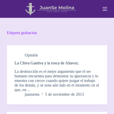
S
a
l
t
a
r
a
Etiqueta
grabacion
l
c
o
n
t
Opinión
e
La Chiva Gantiva y la rosca de Altavoz.
n
i
La destrucción es el mejor argumento que el ser
d
humano encuentra para demostrar su ignorancia y lo
o
muestra con creces cuando quiere juzgar el trabajo
de los demás, y se nota aún más en el momento en el
que, en…
juansems
5 de noviembre de 2013