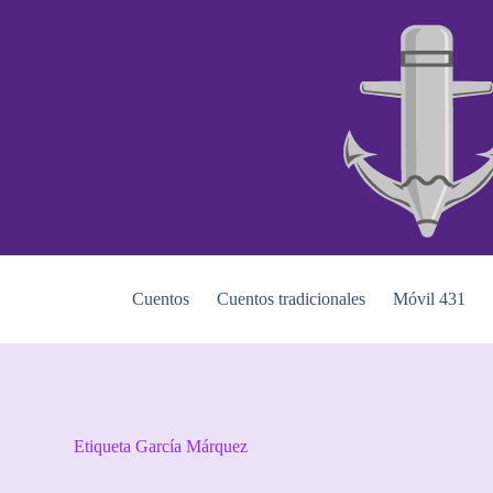
S
a
l
t
a
r
a
l
c
o
n
t
e
n
i
Cuentos
Cuentos tradicionales
Móvil 431
d
o
Etiqueta
García Márquez