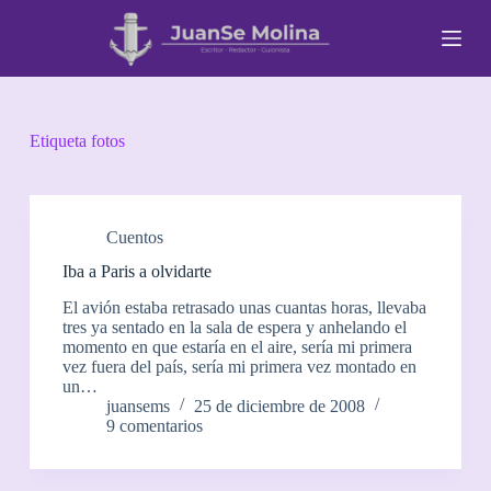
S
a
l
t
a
r
a
Etiqueta
fotos
l
c
o
n
t
Cuentos
e
Iba a Paris a olvidarte
n
i
El avión estaba retrasado unas cuantas horas, llevaba
d
tres ya sentado en la sala de espera y anhelando el
o
momento en que estaría en el aire, sería mi primera
vez fuera del país, sería mi primera vez montado en
un…
juansems
25 de diciembre de 2008
9 comentarios