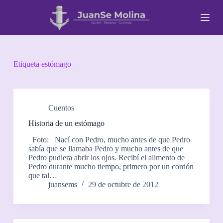
S
a
l
t
a
r
a
Etiqueta
estómago
l
c
o
n
t
Cuentos
e
Historia de un estómago
n
i
Foto: Nací con Pedro, mucho antes de que Pedro
d
sabía que se llamaba Pedro y mucho antes de que
o
Pedro pudiera abrir los ojos. Recibí el alimento de
Pedro durante mucho tiempo, primero por un cordón
que tal…
juansems
29 de octubre de 2012