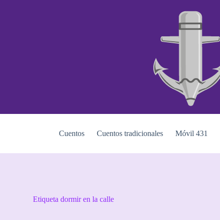
S
a
l
t
a
r
a
l
c
o
n
t
e
n
i
Cuentos
Cuentos tradicionales
Móvil 431
d
o
Etiqueta
dormir en la calle