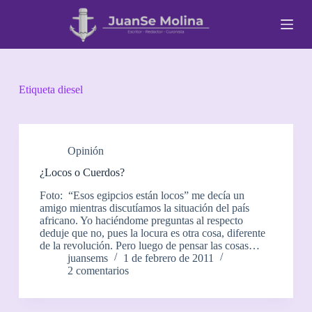
S
a
l
t
a
r
a
Etiqueta
diesel
l
c
o
n
t
Opinión
e
¿Locos o Cuerdos?
n
i
Foto: “Esos egipcios están locos” me decía un
d
amigo mientras discutíamos la situación del país
o
africano. Yo haciéndome preguntas al respecto
deduje que no, pues la locura es otra cosa, diferente
de la revolución. Pero luego de pensar las cosas…
juansems
1 de febrero de 2011
2 comentarios