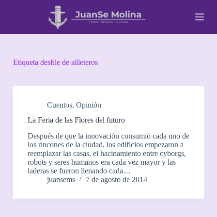
S
a
l
t
a
r
a
Etiqueta
desfile de silleteros
l
c
o
n
t
Cuentos
,
Opinión
e
La Feria de las Flores del futuro
n
i
Después de que la innovación consumió cada uno de
d
los rincones de la ciudad, los edificios empezaron a
o
reemplazar las casas, el hacinamiento entre cyborgs,
robots y seres humanos era cada vez mayor y las
laderas se fueron llenando cada…
juansems
7 de agosto de 2014