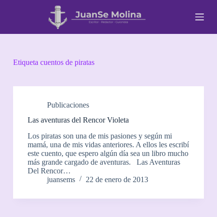
S
a
l
t
a
r
a
Etiqueta
cuentos de piratas
l
c
o
n
t
Publicaciones
e
Las aventuras del Rencor Violeta
n
i
Los piratas son una de mis pasiones y según mi
d
mamá, una de mis vidas anteriores. A ellos les escribí
o
este cuento, que espero algún día sea un libro mucho
más grande cargado de aventuras. Las Aventuras
Del Rencor…
juansems
22 de enero de 2013