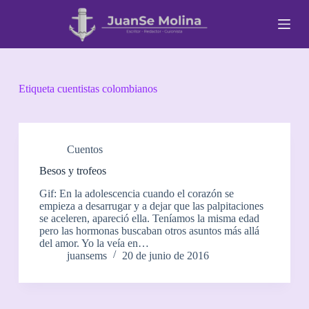
S
a
l
t
a
r
a
Etiqueta
cuentistas colombianos
l
c
o
n
t
Cuentos
e
Besos y trofeos
n
i
Gif: En la adolescencia cuando el corazón se
d
empieza a desarrugar y a dejar que las palpitaciones
o
se aceleren, apareció ella. Teníamos la misma edad
pero las hormonas buscaban otros asuntos más allá
del amor. Yo la veía en…
juansems
20 de junio de 2016