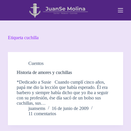
S
a
l
t
a
r
a
Etiqueta
cuchilla
l
c
o
n
t
Cuentos
e
Historia de amores y cuchillas
n
i
*Dedicado a Susie Cuando cumplí cinco años,
d
papá me dio la lección que había esperado. Él era
o
barbero y siempre había dicho que yo iba a seguir
con su profesión, ése día sacó de un bolso sus
cuchillas, sus…
juansems
16 de junio de 2009
11 comentarios