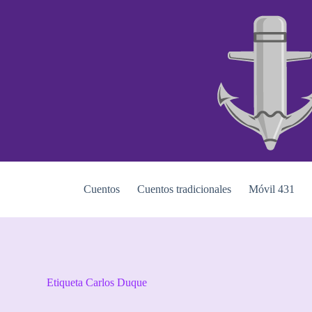
S
a
l
t
a
r
a
l
c
o
n
t
e
n
i
Cuentos
Cuentos tradicionales
Móvil 431
d
o
Etiqueta
Carlos Duque