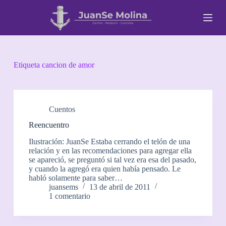
S
a
l
t
a
r
a
Etiqueta
cancion de amor
l
c
o
n
t
Cuentos
e
Reencuentro
n
i
Ilustración: JuanSe Estaba cerrando el telón de una
d
relación y en las recomendaciones para agregar ella
o
se apareció, se preguntó si tal vez era esa del pasado,
y cuando la agregó era quien había pensado. Le
habló solamente para saber…
juansems
13 de abril de 2011
1 comentario