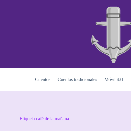
S
a
l
t
a
r
a
l
c
o
n
t
e
n
i
Cuentos
Cuentos tradicionales
Móvil 431
d
o
Etiqueta
café de la mañana