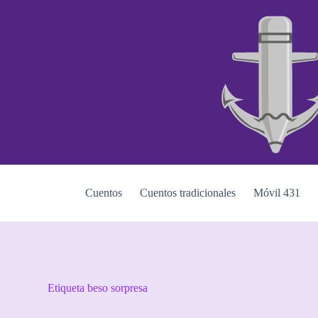
S
a
l
t
a
r
a
l
c
o
n
t
e
n
i
Cuentos
Cuentos tradicionales
Móvil 431
d
o
Etiqueta
beso sorpresa