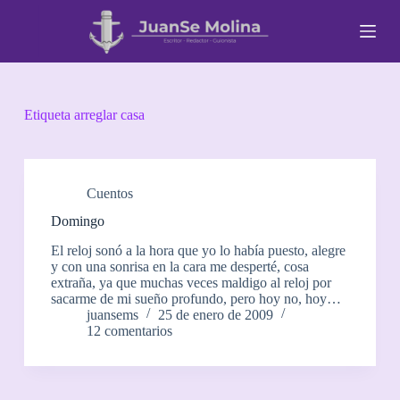
S
a
l
t
a
r
a
Etiqueta
arreglar casa
l
c
o
n
t
Cuentos
e
Domingo
n
i
El reloj sonó a la hora que yo lo había puesto, alegre
d
y con una sonrisa en la cara me desperté, cosa
o
extraña, ya que muchas veces maldigo al reloj por
sacarme de mi sueño profundo, pero hoy no, hoy…
juansems
25 de enero de 2009
12 comentarios