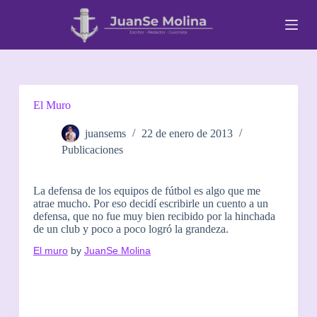
S
a
l
t
a
r
a
l
El Muro
c
o
juansems
22 de enero de 2013
n
Publicaciones
t
e
n
La defensa de los equipos de fútbol es algo que me
i
atrae mucho. Por eso decidí escribirle un cuento a un
d
defensa, que no fue muy bien recibido por la hinchada
o
de un club y poco a poco logró la grandeza.
El muro
by
JuanSe Molina